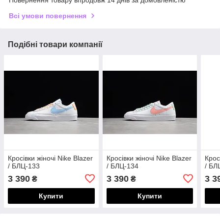
Повернення товару впродовж 14 днів за домовленістю
Всі умови повернення
Подібні товари компанії
Кросівки жіночі Nike Blazer
Кросівки жіночі Nike Blazer
Крос
/ БЛЦ-133
/ БЛЦ-134
/ БЛ
3 390
3 390
3 3
₴
₴
Купити
Купити