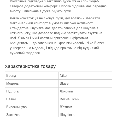
Внутрішня підкладка з текстилю дуже м'яка і при ходьбі
створює додатковий комфорт. Плоска підошва має середню
висоту, і виконана з дуже гнучкої гуми.
Легка конструкція не сковує рухи, дозволяючи зберігати
максимальний комфорт в умовах високої активності.
Стандартна шнурівка має десять отворів для шнурків з
кожного боку, що дозволяє надійно зафіксувати взуття на
нозі. Язичок і бічні частини прикрашені фірмовим
брендингом. І до завершення, кросівки чоловічі Nike Blazer
універсальна модель, і підійде практично під будь-який
сучасний гардероб.
Характеристика товару
Бренд
Nike
Модель
Blazer
Підлога
Жіночий
Сезон
Весна/Осінь
Виробництво
В'єтнам
Застібка
Шнурівка