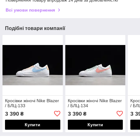
Повернення товару впродовж 14 днів за домовленістю
Всі умови повернення
Подібні товари компанії
Кросівки жіночі Nike Blazer
Кросівки жіночі Nike Blazer
Крос
/ БЛЦ-133
/ БЛЦ-134
/ БЛ
3 390
3 390
3 3
₴
₴
Купити
Купити