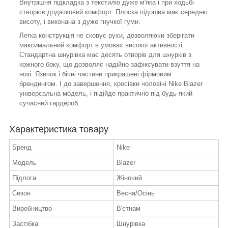
Внутрішня підкладка з текстилю дуже м'яка і при ходьбі
створює додатковий комфорт. Плоска підошва має середню
висоту, і виконана з дуже гнучкої гуми.
Легка конструкція не сковує рухи, дозволяючи зберігати
максимальний комфорт в умовах високої активності.
Стандартна шнурівка має десять отворів для шнурків з
кожного боку, що дозволяє надійно зафіксувати взуття на
нозі. Язичок і бічні частини прикрашені фірмовим
брендингом. І до завершення, кросівки чоловічі Nike Blazer
універсальна модель, і підійде практично під будь-який
сучасний гардероб.
Характеристика товару
Бренд
Nike
Модель
Blazer
Підлога
Жіночий
Сезон
Весна/Осінь
Виробництво
В'єтнам
Застібка
Шнурівка