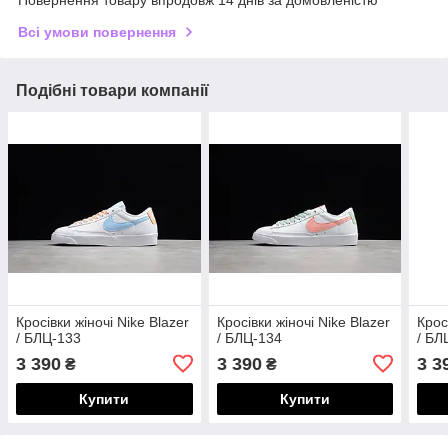
Повернення товару впродовж 14 днів за домовленістю
Всі умови повернення
Подібні товари компанії
Кросівки жіночі Nike Blazer
Кросівки жіночі Nike Blazer
Крос
/ БЛЦ-133
/ БЛЦ-134
/ БЛ
3 390
3 390
3 3
₴
₴
Купити
Купити