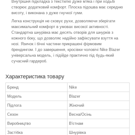
Внутрішня підкладка з текстилю дуже м'яка і при ходьбі
створює додатковий комфорт. Плоска підошва має середню
висоту, і виконана з дуже гнучкої гуми.
Легка конструкція не сковує рухи, дозволяючи зберігати
максимальний комфорт в умовах високої активності.
Стандартна шнурівка має десять отворів для шнурків з
кожного боку, що дозволяє надійно зафіксувати взуття на
нозі. Язичок і бічні частини прикрашені фірмовим
брендингом. І до завершення, кросівки чоловічі Nike Blazer
універсальна модель, і підійде практично під будь-який
сучасний гардероб.
Характеристика товару
Бренд
Nike
Модель
Blazer
Підлога
Жіночий
Сезон
Весна/Осінь
Виробництво
В'єтнам
Застібка
Шнурівка