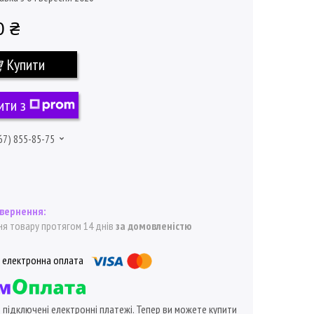
0 ₴
Купити
ити з
67) 855-85-75
я товару протягом 14 днів
за домовленістю
ї підключені електронні платежі. Тепер ви можете купити