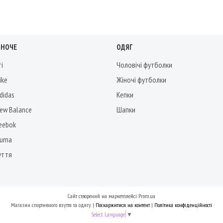
ІНОЧЕ
ОДЯГ
ті
Чоловічі футболки
ike
Жіночі футболки
didas
Кепки
New Balance
Шапки
Reebok
Puma
уття
Сайт створений на маркетплейсі
Prom.ua
Магазин спортивного взуття та одягу |
Поскаржитися на контент
|
Політика конфіденційності
Select Language
▼