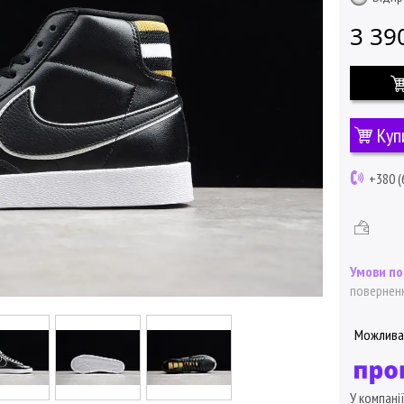
3 39
Куп
+380 (
поверненн
У компані