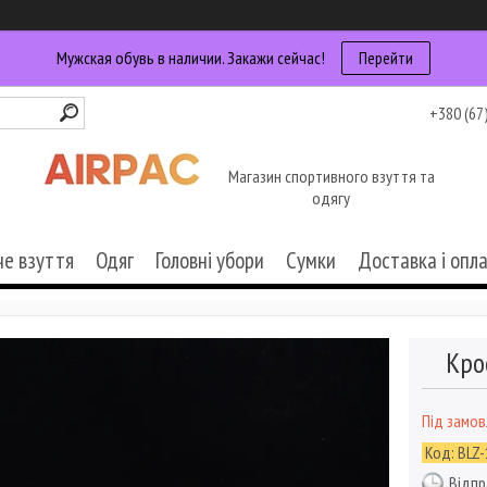
Мужская обувь в наличии. Закажи сейчас!
Перейти
+380 (67
Магазин спортивного взуття та
одягу
че взуття
Одяг
Головні убори
Сумки
Доставка і опл
Кро
Під замо
Код:
BLZ-
Відпр