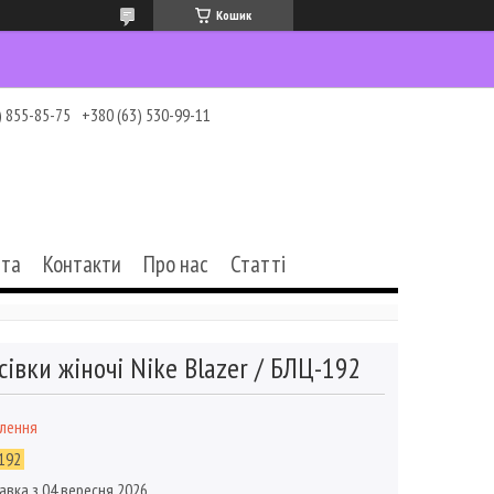
Кошик
) 855-85-75
+380 (63) 530-99-11
ата
Контакти
Про нас
Статті
сівки жіночі Nike Blazer / БЛЦ-192
влення
192
авка з 04 вересня 2026