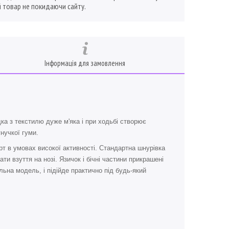
 товар не покидаючи сайту.
Інформація для замовлення
ка з текстилю дуже м'яка і при ходьбі створює
нучкої гуми.
т в умовах високої активності. Стандартна шнурівка
ти взуття на нозі. Язичок і бічні частини прикрашені
льна модель, і підійде практично під будь-який