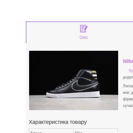
Опис
Nik
Кр
додат
Легка
має д
фірмо
сучас
Характеристика товару