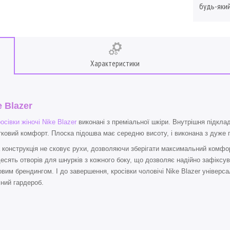
будь-який
Характеристики
e Blazer
осівки жіночі Nike Blazer
виконані з преміальної шкіри. Внутрішня підклад
ковий комфорт. Плоска підошва має середню висоту, і виконана з дуже г
 конструкція не сковує рухи, дозволяючи зберігати максимальний комфор
есять отворів для шнурків з кожного боку, що дозволяє надійно зафіксува
вим брендингом. І до завершення, кросівки чоловічі Nike Blazer універса
ний гардероб.