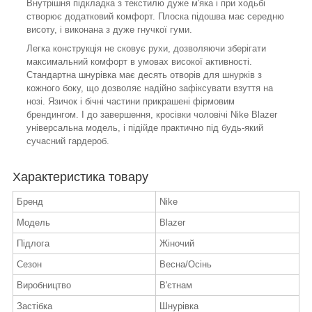
Внутрішня підкладка з текстилю дуже м'яка і при ходьбі
створює додатковий комфорт. Плоска підошва має середню
висоту, і виконана з дуже гнучкої гуми.
Легка конструкція не сковує рухи, дозволяючи зберігати
максимальний комфорт в умовах високої активності.
Стандартна шнурівка має десять отворів для шнурків з
кожного боку, що дозволяє надійно зафіксувати взуття на
нозі. Язичок і бічні частини прикрашені фірмовим
брендингом. І до завершення, кросівки чоловічі Nike Blazer
універсальна модель, і підійде практично під будь-який
сучасний гардероб.
Характеристика товару
Бренд
Nike
Модель
Blazer
Підлога
Жіночий
Сезон
Весна/Осінь
Виробництво
В'єтнам
Застібка
Шнурівка