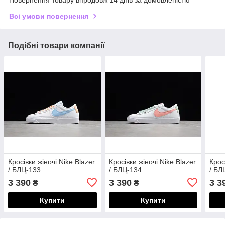
Повернення товару впродовж 14 днів за домовленістю
Всі умови повернення
Подібні товари компанії
Кросівки жіночі Nike Blazer
Кросівки жіночі Nike Blazer
Крос
/ БЛЦ-133
/ БЛЦ-134
/ БЛ
3 390
3 390
3 3
₴
₴
Купити
Купити