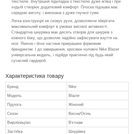
текстилю. Внутрішня підкладка з текстилю дуже м'яка і при
ходьбі створює додатковий комфорт. Плоска підошва має
середню висоту, і виконана з дуже гнучкої гуми.
Легка конструкція не сковує рухи, дозволяючи зберігати
максимальний комфорт в умовах високої активності.
Стандартна шнурівка має десять отворів для шнурків з
кожного боку, що дозволяє надійно зафіксувати взуття на
нозі. Язичок і бічні частини прикрашені фірмовим
брендингом. І до завершення, кросівки чоловічі Nike Blazer
універсальна модель, і підійде практично під будь-який
сучасний гардероб.
Характеристика товару
Бренд
Nike
Модель
Blazer
Підлога
Жіночий
Сезон
Весна/Осінь
Виробництво
В'єтнам
Застібка
Шнурівка