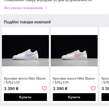
Повернення товару впродовж 14 днів за домовленістю
Всі умови повернення
Подібні товари компанії
Кросівки жіночі Nike Blazer
Кросівки жіночі Nike Blazer
Крос
/ БЛЦ-133
/ БЛЦ-134
/ БЛ
3 390
3 390
3 3
₴
₴
Купити
Купити