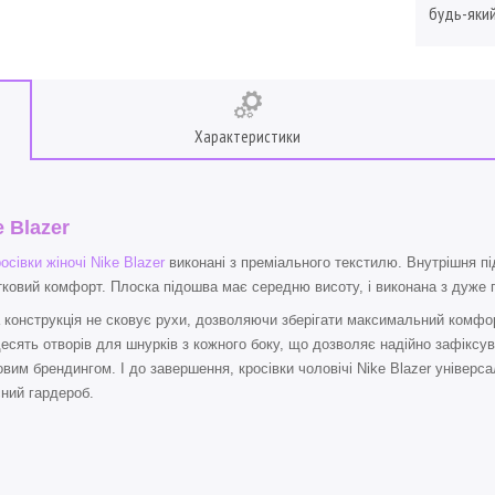
будь-який
Характеристики
e Blazer
осівки жіночі Nike Blazer
виконані з преміального текстилю. Внутрішня пі
ковий комфорт. Плоска підошва має середню висоту, і виконана з дуже г
 конструкція не сковує рухи, дозволяючи зберігати максимальний комфор
есять отворів для шнурків з кожного боку, що дозволяє надійно зафіксува
вим брендингом. І до завершення, кросівки чоловічі Nike Blazer універса
ний гардероб.