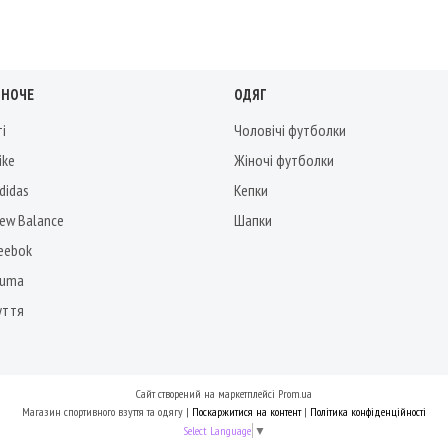
ІНОЧЕ
ОДЯГ
ті
Чоловічі футболки
ike
Жіночі футболки
didas
Кепки
New Balance
Шапки
Reebok
Puma
уття
Сайт створений на маркетплейсі
Prom.ua
Магазин спортивного взуття та одягу |
Поскаржитися на контент
|
Політика конфіденційності
Select Language
▼