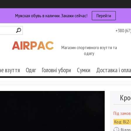
Мужская обувь в наличии. Закажи сейчас!
Перейти
+380 (67
Магазин спортивного взуття та
одягу
че взуття
Одяг
Головні убори
Сумки
Доставка і опл
Кро
Під замо
Код:
BLZ-
Відпр