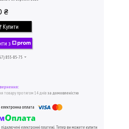
0 ₴
Купити
ити з
67) 855-85-75
я товару протягом 14 днів
за домовленістю
ї підключені електронні платежі. Тепер ви можете купити