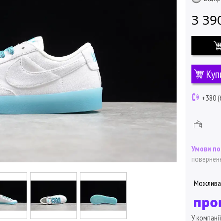
3 39
Куп
+380 (
поверненн
У компані