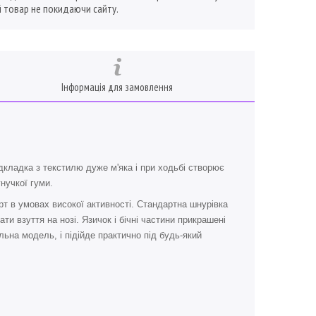
 товар не покидаючи сайту.
Інформація для замовлення
дкладка з текстилю дуже м'яка і при ходьбі створює
нучкої гуми.
т в умовах високої активності. Стандартна шнурівка
ти взуття на нозі. Язичок і бічні частини прикрашені
льна модель, і підійде практично під будь-який