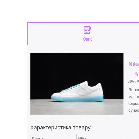
Опис
Nik
Кр
додат
Легка
має д
фірмо
сучас
Характеристика товару