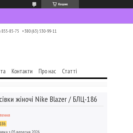
Кошик
) 855-85-75
+380 (63) 530-99-11
ата
Контакти
Про нас
Статті
сівки жіночі Nike Blazer / БЛЦ-186
влення
186
авка з 05 вересня 2026