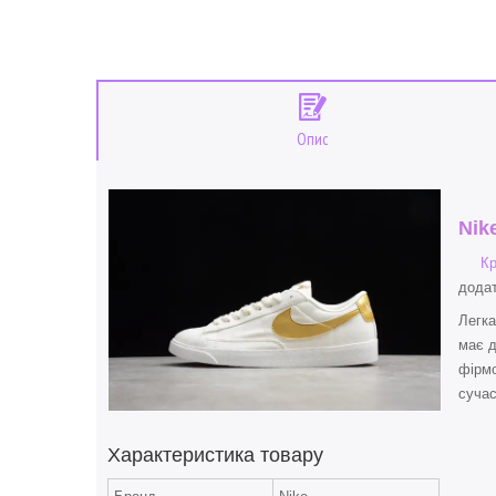
Опис
Nik
Кр
додат
Легка
має д
фірмо
сучас
Характеристика товару