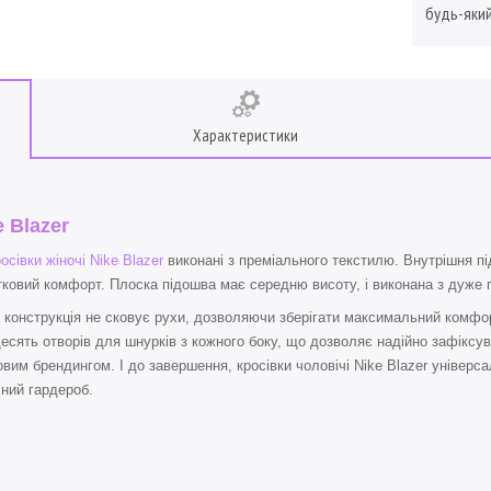
будь-який
Характеристики
e Blazer
осівки жіночі Nike Blazer
виконані з преміального текстилю. Внутрішня пі
ковий комфорт. Плоска підошва має середню висоту, і виконана з дуже г
 конструкція не сковує рухи, дозволяючи зберігати максимальний комфор
есять отворів для шнурків з кожного боку, що дозволяє надійно зафіксува
вим брендингом. І до завершення, кросівки чоловічі Nike Blazer універса
ний гардероб.