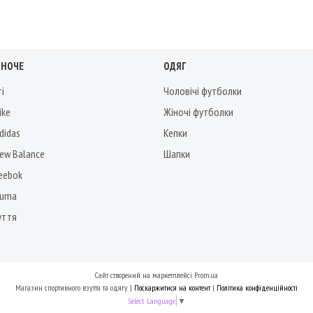
ІНОЧЕ
ОДЯГ
ті
Чоловічі футболки
ike
Жіночі футболки
didas
Кепки
New Balance
Шапки
Reebok
Puma
уття
Сайт створений на маркетплейсі
Prom.ua
Магазин спортивного взуття та одягу |
Поскаржитися на контент
|
Політика конфіденційності
Select Language
▼