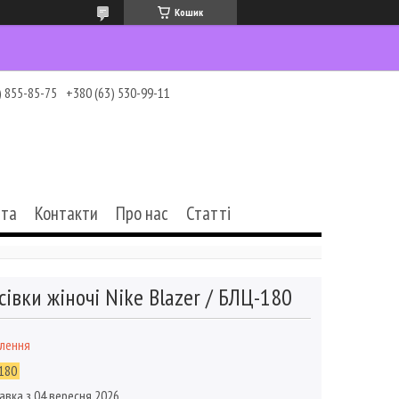
Кошик
) 855-85-75
+380 (63) 530-99-11
ата
Контакти
Про нас
Статті
сівки жіночі Nike Blazer / БЛЦ-180
влення
180
авка з 04 вересня 2026