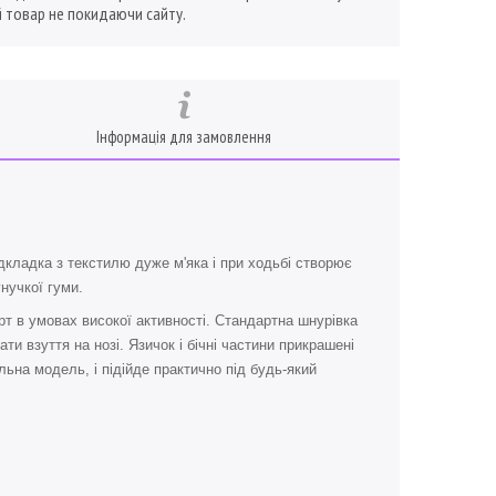
 товар не покидаючи сайту.
Інформація для замовлення
дкладка з текстилю дуже м'яка і при ходьбі створює
нучкої гуми.
т в умовах високої активності. Стандартна шнурівка
ти взуття на нозі. Язичок і бічні частини прикрашені
льна модель, і підійде практично під будь-який