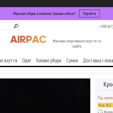
Мужская обувь в наличии. Закажи сейчас!
Перейти
+380 (67
Магазин спортивного взуття та
одягу
че взуття
Одяг
Головні убори
Сумки
Доставка і опл
Кро
Під замо
Код:
BLZ-
Відпр