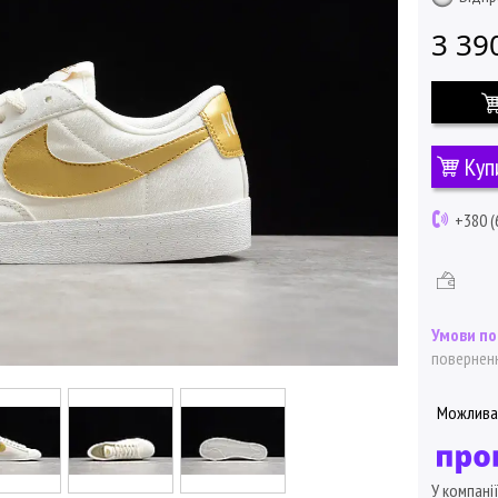
3 39
Куп
+380 (
поверненн
У компані