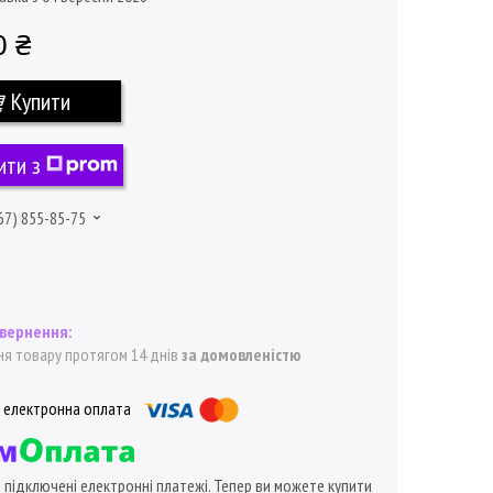
0 ₴
Купити
ити з
67) 855-85-75
я товару протягом 14 днів
за домовленістю
ї підключені електронні платежі. Тепер ви можете купити