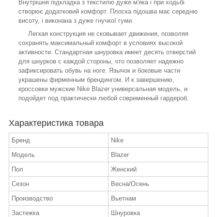
Внутрішня підкладка з текстилю дуже м'яка і при ходьбі
створює додатковий комфорт. Плоска підошва має середню
висоту, і виконана з дуже гнучкої гуми.
Легкая конструкция не сковывает движения, позволяя
сохранять максимальный комфорт в условиях высокой
активности. Стандартная шнуровка имеет десять отверстий
для шнурков с каждой стороны, что позволяет надежно
зафиксировать обувь на ноге. Язычок и боковые части
украшены фирменным брендингом. И к завершению,
кроссовки мужские Nike Blazer универсальная модель, и
подойдет под практически любой современный гардероб.
Характеристика товара
Бренд
Nike
Модель
Blazer
Пол
Женский
Сезон
Весна/Осень
Производство
Вьетнам
Застежка
Шнуровка