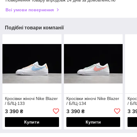
Повернення товару впродовж 14 днів за домовленістю
Всі умови повернення
Подібні товари компанії
Кросівки жіночі Nike Blazer
Кросівки жіночі Nike Blazer
Крос
/ БЛЦ-133
/ БЛЦ-134
/ БЛ
3 390
3 390
3 3
₴
₴
Купити
Купити