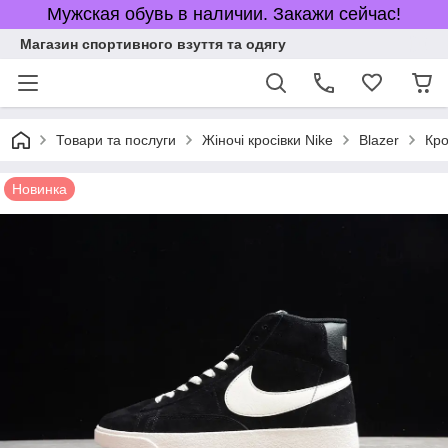
Мужская обувь в наличии. Закажи сейчас!
Магазин спортивного взуття та одягу
Товари та послуги
Жіночі кросівки Nike
Blazer
Кро
Новинка