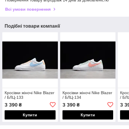
Повернення товару впродовж 14 днів за домовленістю
Всі умови повернення
Подібні товари компанії
Кросівки жіночі Nike Blazer
Кросівки жіночі Nike Blazer
Крос
/ БЛЦ-133
/ БЛЦ-134
/ БЛ
3 390
3 390
3 3
₴
₴
Купити
Купити