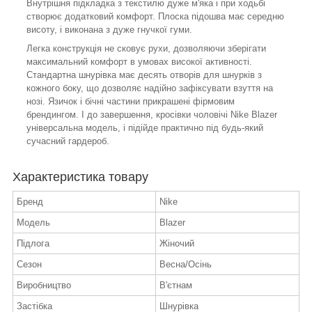
Внутрішня підкладка з текстилю дуже м'яка і при ходьбі
створює додатковий комфорт. Плоска підошва має середню
висоту, і виконана з дуже гнучкої гуми.
Легка конструкція не сковує рухи, дозволяючи зберігати
максимальний комфорт в умовах високої активності.
Стандартна шнурівка має десять отворів для шнурків з
кожного боку, що дозволяє надійно зафіксувати взуття на
нозі. Язичок і бічні частини прикрашені фірмовим
брендингом. І до завершення, кросівки чоловічі Nike Blazer
універсальна модель, і підійде практично під будь-який
сучасний гардероб.
Характеристика товару
Бренд
Nike
Модель
Blazer
Підлога
Жіночий
Сезон
Весна/Осінь
Виробництво
В'єтнам
Застібка
Шнурівка