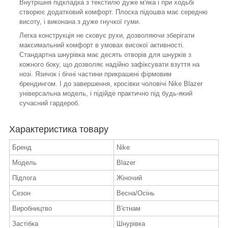
Внутрішня підкладка з текстилю дуже м'яка і при ходьбі
створює додатковий комфорт. Плоска підошва має середню
висоту, і виконана з дуже гнучкої гуми.
Легка конструкція не сковує рухи, дозволяючи зберігати
максимальний комфорт в умовах високої активності.
Стандартна шнурівка має десять отворів для шнурків з
кожного боку, що дозволяє надійно зафіксувати взуття на
нозі. Язичок і бічні частини прикрашені фірмовим
брендингом. І до завершення, кросівки чоловічі Nike Blazer
універсальна модель, і підійде практично під будь-який
сучасний гардероб.
Характеристика товару
Бренд
Nike
Модель
Blazer
Підлога
Жіночий
Сезон
Весна/Осінь
Виробництво
В'єтнам
Застібка
Шнурівка