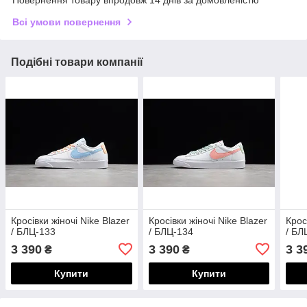
Повернення товару впродовж 14 днів за домовленістю
Всі умови повернення
Подібні товари компанії
Кросівки жіночі Nike Blazer
Кросівки жіночі Nike Blazer
Крос
/ БЛЦ-133
/ БЛЦ-134
/ БЛ
3 390
3 390
3 3
₴
₴
Купити
Купити