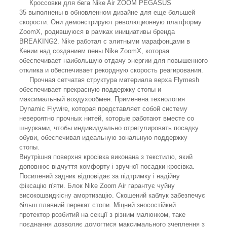
Кроссовки для бега Nike Air ZOOM PEGASUS
35 выполнены в обновленном дизайне для еще большей
скорости. Они демонстрируют революционную платформу
ZoomX, родившуюся в рамках инициативы бренда
BREAKING2. Nike работал с элитными марафонцами в
Кении над созданием пены Nike ZoomX, которая
обеспечивает наибольшую отдачу энергии для повышенного
отклика и обеспечивает рекордную скорость реагирования.
Прочная сетчатая структура материала верха Flymesh
обеспечивает прекрасную поддержку стопы и
максимальный воздухообмен. Применена технология
Dynamic Flywire, которая представляет собой систему
невероятно прочных нитей, которые работают вместе со
шнурками, чтобы индивидуально отрегулировать посадку
обуви, обеспечивая идеальную зональную поддержку
стопы.
Внутрішня поверхня кросівка виконана з текстилю, який
доповнює відчуття комфорту і зручної посадки кросівка.
Посилений задник відповідає за підтримку і надійну
фіксацію п'яти. Блок Nike Zoom Air гарантує чуйну
високошвидкісну амортизацію. Скошений каблук забезпечує
більш плавний перекат стопи. Міцний зносостійкий
протектор розбитий на секції з різним малюнком, таке
поєднання дозволяє домогтися максимального зчеплення з