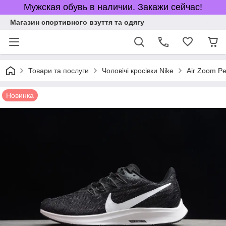
Мужская обувь в наличии. Закажи сейчас!
Магазин спортивного взуття та одягу
Товари та послуги
Чоловічі кросівки Nike
Air Zoom P
Новинка