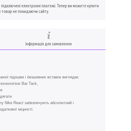
ї підключені електронні платежі. Тепер ви можете купити
 товар не покидаючи сайту.
Інформація для замовлення
шеної підошви і безшовних вставок виглядає
ехнологією Bar Tack,
ая
адягати
алу Nike React забезпечують абсолютний і
даткової міцності.