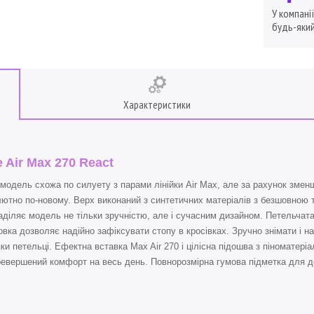
У компані
будь-який
Характеристики
e Air Max 270 React
модель схожа по силуету з парами лінійки Air Max, але за рахунок змен
ютно по-новому. Верх виконаний з синтетичних матеріалів з безшовною т
аділяє модель не тільки зручністю, але і сучасним дизайном. Петельчат
вка дозволяє надійно зафіксувати стопу в кросівках. Зручно знімати і н
ки петельці. Ефектна вставка Max Air 270 і цілісна підошва з піноматері
евершений комфорт на весь день. Повнорозмірна гумова підметка для до