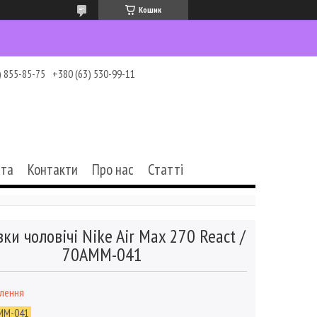
Кошик
) 855-85-75
+380 (63) 530-99-11
ата
Контакти
Про нас
Статті
вки чоловічі Nike Air Max 270 React /
70AMM-041
влення
MM-041