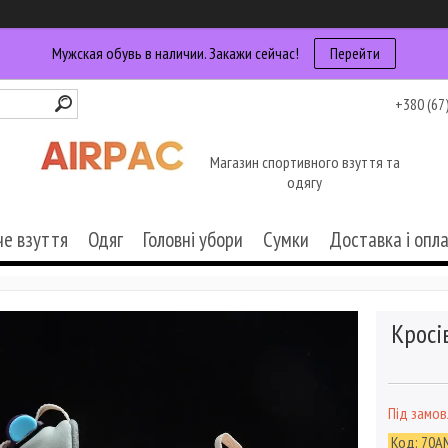
Мужская обувь в наличии. Закажи сейчас!
Перейти
+380 (67
Магазин спортивного взуття та
одягу
че взуття
Одяг
Головні убори
Сумки
Доставка і опл
Кросі
Під замо
Код:
70A