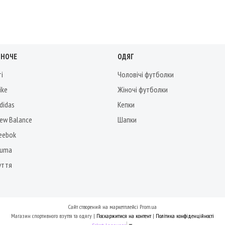
ІНОЧЕ
ОДЯГ
ті
Чоловічі футболки
ike
Жіночі футболки
didas
Кепки
New Balance
Шапки
Reebok
Puma
уття
Сайт створений на маркетплейсі
Prom.ua
Магазин спортивного взуття та одягу |
Поскаржитися на контент
|
Політика конфіденційності