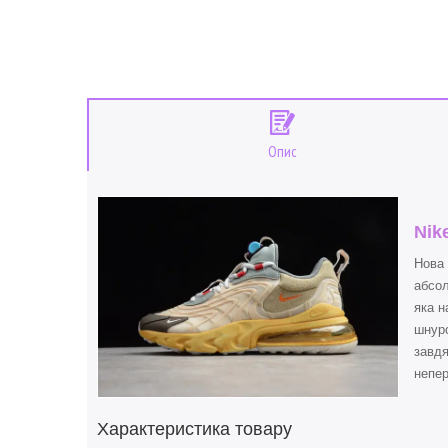
Опис
Nik
Нова 
абсол
яка н
шнуро
завдя
непер
Характеристика товару