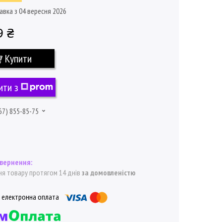
авка з 04 вересня 2026
9 ₴
Купити
ити з
67) 855-85-75
я товару протягом 14 днів
за домовленістю