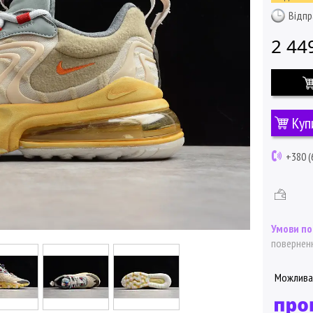
Відпр
2 44
Куп
+380 (
поверненн