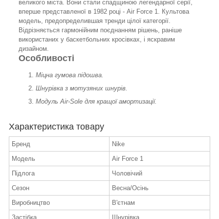
великого міста. Вони стали спадщиною легендарної серії,
вперше представленої в 1982 році - Air Force 1. Культова
модель, предопределившая тренди цілої категорії.
Відрізняється гармонійним поєднанням рішень, раніше
використаних у баскетбольних кросівках, і яскравим
дизайном.
Особливості
Міцна гумова підошва.
Шнурівка з мотузяних шнурів.
Модуль Air-Sole для кращої амортизації.
Характеристика товару
Бренд
Nike
Модель
Air Force 1
Підлога
Чоловічий
Сезон
Весна/Осінь
Виробництво
В'єтнам
Застібка
Шнурівка