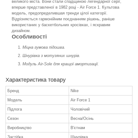
великого міста. Вони стали спадщиною легендарної серії,
вперше представленої в 1982 році - Air Force 1. Культова
модель, предопределившая тренди цілої категорії.
Відрізняється гармонійним поєднанням рішень, раніше
використаних у баскетбольних кросівках, і яскравим
дизайном.
Особливості
Міцна гумова підошва.
Шнурівка з мотузяних шнурів.
Модуль Air-Sole для кращої амортизації.
Характеристика товару
Бренд
Nike
Модель
Air Force 1
Підлога
Чоловічий
Сезон
Весна/Осінь
Виробництво
В'єтнам
Застібка
Шнурівка