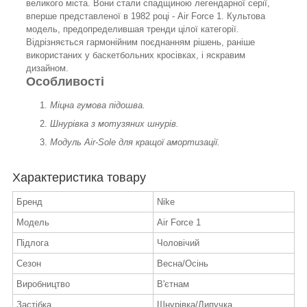
великого міста. Вони стали спадщиною легендарної серії,
вперше представленої в 1982 році - Air Force 1. Культова
модель, предопределившая тренди цілої категорії.
Відрізняється гармонійним поєднанням рішень, раніше
використаних у баскетбольних кросівках, і яскравим
дизайном.
Особливості
Міцна гумова підошва.
Шнурівка з мотузяних шнурів.
Модуль Air-Sole для кращої амортизації.
Характеристика товару
Бренд
Nike
Модель
Air Force 1
Підлога
Чоловічий
Сезон
Весна/Осінь
Виробництво
В'єтнам
Застібка
Шнурівка/Липучка