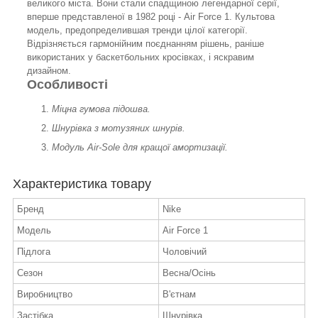
великого міста. Вони стали спадщиною легендарної серії,
вперше представленої в 1982 році - Air Force 1. Культова
модель, предопределившая тренди цілої категорії.
Відрізняється гармонійним поєднанням рішень, раніше
використаних у баскетбольних кросівках, і яскравим
дизайном.
Особливості
Міцна гумова підошва.
Шнурівка з мотузяних шнурів.
Модуль Air-Sole для кращої амортизації.
Характеристика товару
Бренд
Nike
Модель
Air Force 1
Підлога
Чоловічий
Сезон
Весна/Осінь
Виробництво
В'єтнам
Застібка
Шнурівка