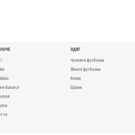
ІНОЧЕ
ОДЯГ
ті
Чоловічі футболки
ike
Жіночі футболки
didas
Кепки
New Balance
Шапки
Reebok
Puma
уття