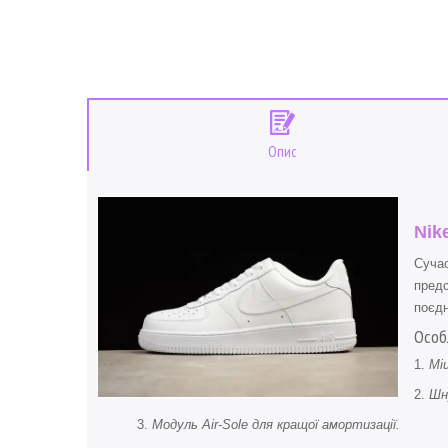
Опис
Nike
Сучас
предс
поєдн
Особ
Мі
Шн
Модуль Air-Sole для кращої амортизації.