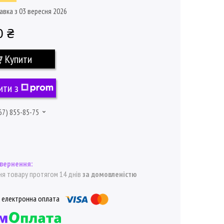
авка з 03 вересня 2026
0 ₴
Купити
ити з
67) 855-85-75
я товару протягом 14 днів
за домовленістю