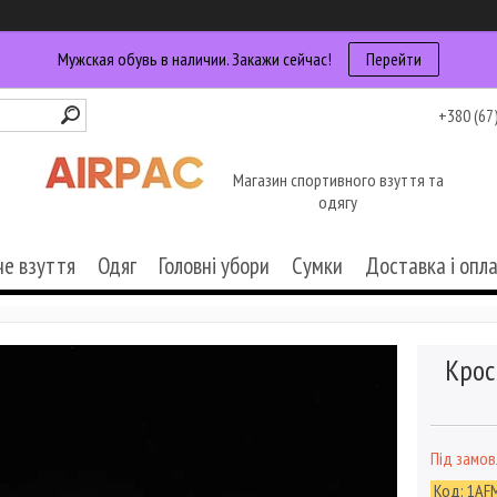
Мужская обувь в наличии. Закажи сейчас!
Перейти
+380 (67
Магазин спортивного взуття та
одягу
че взуття
Одяг
Головні убори
Сумки
Доставка і опл
Крос
Під замо
Код:
1AF