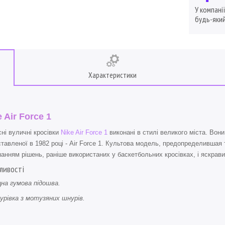
У компані
будь-який
Характеристики
 Air Force 1
ні вуличні кросівки
Nike Air Force 1
виконані в стилі великого міста. Вон
тавленої в 1982 році - Air Force 1. Культова модель, предопределившая т
анням рішень, раніше використаних у баскетбольних кросівках, і яскрав
ливості
цна гумова підошва.
урівка з мотузяних шнурів.