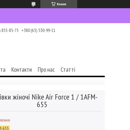
Кошик
) 855-85-75
+380 (63) 530-99-11
ата
Контакти
Про нас
Статті
івки жіночі Nike Air Force 1 / 1AFM-
655
влення
M-655