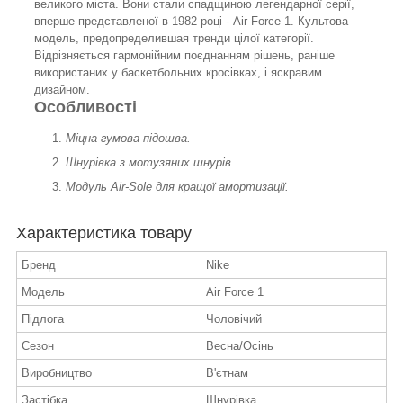
великого міста. Вони стали спадщиною легендарної серії,
вперше представленої в 1982 році - Air Force 1. Культова
модель, предопределившая тренди цілої категорії.
Відрізняється гармонійним поєднанням рішень, раніше
використаних у баскетбольних кросівках, і яскравим
дизайном.
Особливості
Міцна гумова підошва.
Шнурівка з мотузяних шнурів.
Модуль Air-Sole для кращої амортизації.
Характеристика товару
Бренд
Nike
Модель
Air Force 1
Підлога
Чоловічий
Сезон
Весна/Осінь
Виробництво
В'єтнам
Застібка
Шнурівка