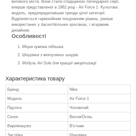
великого міста. Вони стали спадщиною легендарної серії,
вперше представленої в 1982 році - Air Force 1. Культова
модель, предопределившая тренди цілої категорії.
Відрізняється гармонійним поєднанням рішень, раніше
використаних у баскетбольних кросівках, і яскравим
дизайном.
Особливості
Міцна гумова підошва.
Шнурівка з мотузяних шнурів.
Модуль Air-Sole для кращої амортизації.
Характеристика товару
Бренд
Nike
Модель
Air Force 1
Підлога
Чоловічий
Сезон
Весна/Осінь
Виробництво
В'єтнам
Застібка
Шнурівка