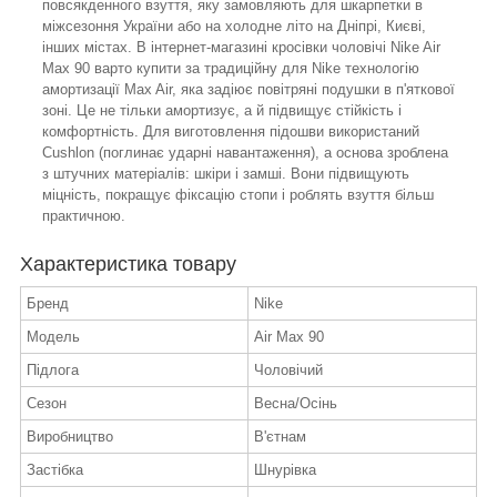
повсякденного взуття, яку замовляють для шкарпетки в
міжсезоння України або на холодне літо на Дніпрі, Києві,
інших містах. В інтернет-магазині кросівки чоловічі Nike Air
Max 90 варто купити за традиційну для Nike технологію
амортизації Max Air, яка задіює повітряні подушки в п'яткової
зоні. Це не тільки амортизує, а й підвищує стійкість і
комфортність. Для виготовлення підошви використаний
Cushlon (поглинає ударні навантаження), а основа зроблена
з штучних матеріалів: шкіри і замші. Вони підвищують
міцність, покращує фіксацію стопи і роблять взуття більш
практичною.
Характеристика товару
Бренд
Nike
Модель
Air Max 90
Підлога
Чоловічий
Сезон
Весна/Осінь
Виробництво
В'єтнам
Застібка
Шнурівка