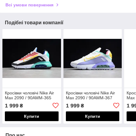
Всі умови повернення
Подібні товари компанії
Кросівки чоловічі Nike Air
Кросівки чоловічі Nike Air
Крос
Max 2090 / 90AMM-365
Max 2090 / 90AMM-367
Max 
1 999
1 999
1 9
₴
₴
Купити
Купити
Про нас