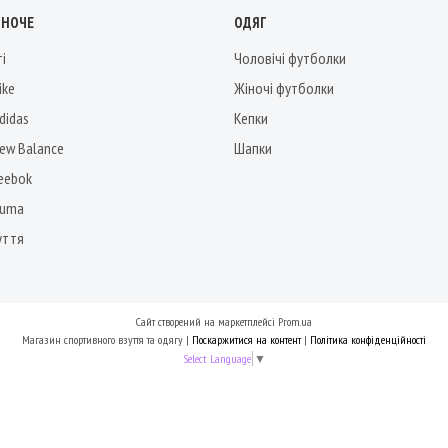
ІНОЧЕ
ОДЯГ
ті
Чоловічі футболки
ike
Жіночі футболки
didas
Кепки
New Balance
Шапки
Reebok
Puma
уття
Сайт створений на маркетплейсі
Prom.ua
Магазин спортивного взуття та одягу |
Поскаржитися на контент
|
Політика конфіденційності
Select Language
▼