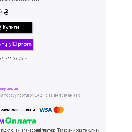
9 ₴
Купити
ити з
67) 855-85-75
я товару протягом 14 днів
за домовленістю
ї підключені електронні платежі. Тепер ви можете купити