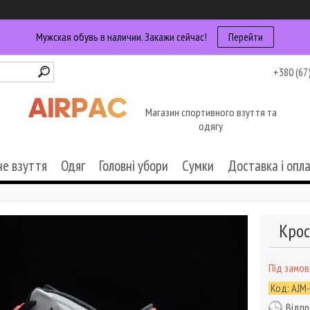
Мужская обувь в наличии. Закажи сейчас!
Перейти
+380 (67
Магазин спортивного взуття та
одягу
че взуття
Одяг
Головні убори
Сумки
Доставка і опл
Крос
Під замо
Код:
AJM
Відпр