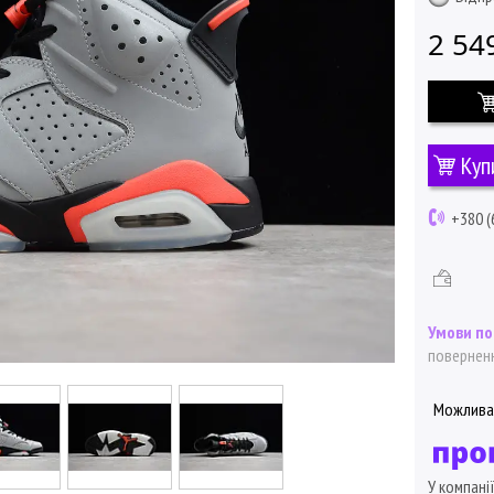
2 54
Куп
+380 (
поверненн
У компані