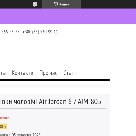
Кошик
) 855-85-75
+380 (63) 530-99-11
ата
Контакти
Про нас
Статті
івки чоловічі Air Jordan 6 / AJM-805
влення
-805
авка з 05 вересня 2026