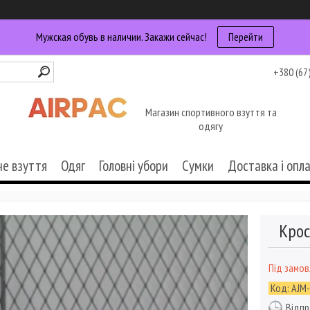
Мужская обувь в наличии. Закажи сейчас!
Перейти
+380 (67
Магазин спортивного взуття та
одягу
че взуття
Одяг
Головні убори
Сумки
Доставка і опл
Крос
Під замо
Код:
AJM
Відпр