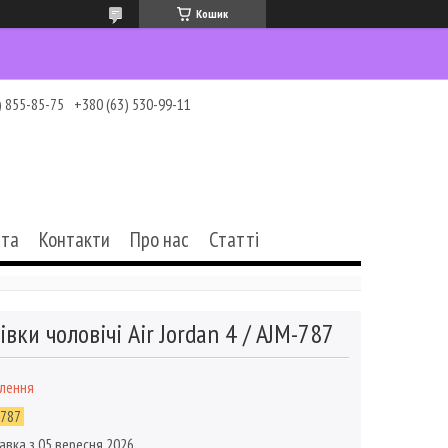
Кошик
) 855-85-75
+380 (63) 530-99-11
ата
Контакти
Про нас
Статті
івки чоловічі Air Jordan 4 / AJM-787
влення
-787
авка з 05 вересня 2026