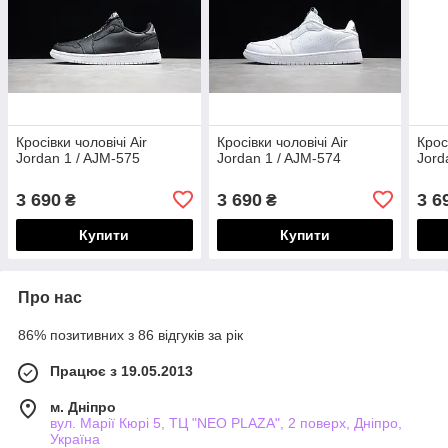
Кросівки чоловічі Air
Кросівки чоловічі Air
Крос
Jordan 1 / AJM-575
Jordan 1 / AJM-574
Jord
3 690
3 690
3 6
₴
₴
Купити
Купити
Про нас
86% позитивних з 86 відгуків за рік
Працює з 19.05.2013
м. Дніпро
вул. Марії Кюрі 5, ТЦ "NEO PLAZA", 2 поверх, Дніпро,
Україна