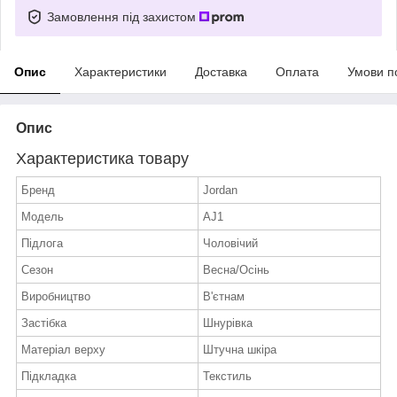
Замовлення під захистом
Опис
Характеристики
Доставка
Оплата
Умови п
Опис
Характеристика товару
Бренд
Jordan
Модель
AJ1
Підлога
Чоловічий
Сезон
Весна/Осінь
Виробництво
В'єтнам
Застібка
Шнурівка
Матеріал верху
Штучна шкіра
Підкладка
Текстиль