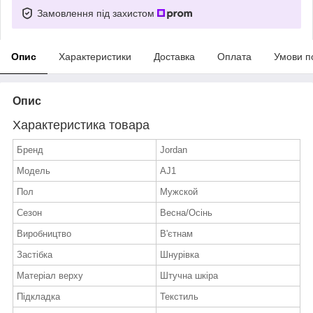
Замовлення під захистом
Опис
Характеристики
Доставка
Оплата
Умови п
Опис
Характеристика товара
Бренд
Jordan
Модель
AJ1
Пол
Мужской
Сезон
Весна/Осінь
Виробництво
В'єтнам
Застібка
Шнурівка
Матеріал верху
Штучна шкіра
Підкладка
Текстиль