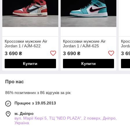
Кроссовки мужские Air
Кроссовки мужские Air
Крос
Jordan 1 / AJM-622
Jordan 1 / AJM-625
Jord
3 690
3 690
3 6
₴
₴
Купити
Купити
Про нас
86% позитивних з 86 відгуків за рік
Працює з 19.05.2013
м. Дніпро
вул. Марії Кюрі 5, ТЦ "NEO PLAZA", 2 поверх, Дніпро,
Україна