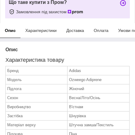
Що таке купити з Пром?
Замовлення під захистом
Опис
Характеристики
Доставка
Оплата
Умови п
Опис
Характеристика товару
Бренд
Adidas
Модель
Ozweego Adiprene
Підлога
Жіночий
Сезон
Весна/Літо/Осінь
Виробництво
В'єтнам
Застібка
Шнурівка
Матеріал верху
Штучна замша/Текстиль
Підошва
Піна