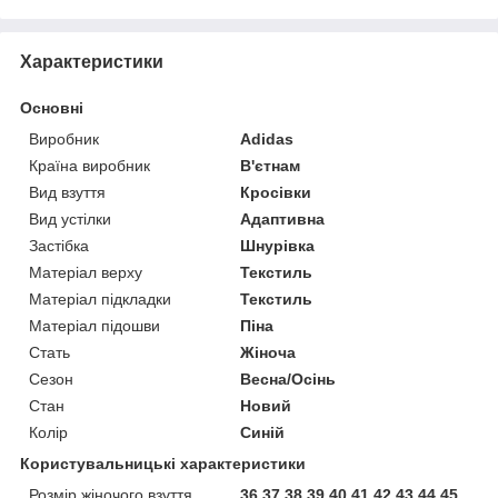
Характеристики
Основні
Виробник
Adidas
Країна виробник
В'єтнам
Вид взуття
Кросівки
Вид устілки
Адаптивна
Застібка
Шнурівка
Матеріал верху
Текстиль
Матеріал підкладки
Текстиль
Матеріал підошви
Піна
Стать
Жіноча
Сезон
Весна/Осінь
Стан
Новий
Колір
Синій
Користувальницькі характеристики
Розмір жіночого взуття
36,37,38,39,40,41,42,43,44,45