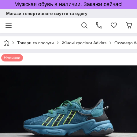
Мужская обувь в наличии. Закажи сейчас!
Магазин спортивного взуття та одягу
Товари та послуги
Жіночі кросівки Adidas
Ozweego A
Новинка