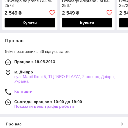
Ozweego Adiprene / ADM-
Ozweego Adiprene / ADM-
Ozwe
2573
2567
257
2 549
2 549
2 5
₴
₴
Купити
Купити
Про нас
86% позитивних з 86 відгуків за рік
Працює з 19.05.2013
м. Дніпро
вул. Марії Кюрі 5, ТЦ "NEO PLAZA", 2 поверх, Дніпро,
Україна
Контакти
Сьогодні працює з 10:00 до 19:00
Показати весь графік роботи
Про нас