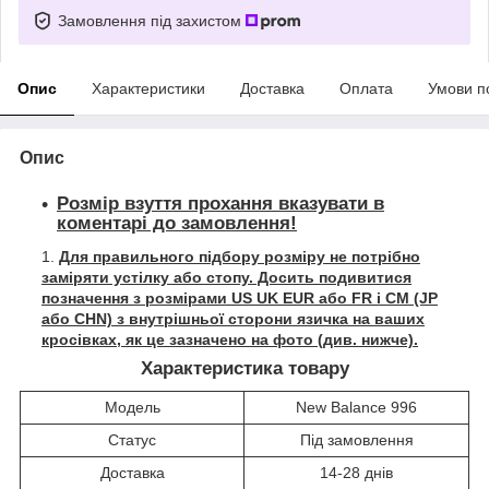
Замовлення під захистом
Опис
Характеристики
Доставка
Оплата
Умови п
Опис
Розмір взуття прохання вказувати в
коментарі до замовлення!
Для правильного підбору розміру не потрібно
заміряти устілку або стопу. Досить подивитися
позначення з розмірами US UK EUR або FR і СМ (JP
або CHN) з внутрішньої сторони язичка на ваших
кросівках, як це зазначено на фото (див. нижче).
Характеристика товару
Модель
New Balance 996
Статус
Під замовлення
Доставка
14-28 днів