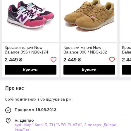
Кросівки жіночі New
Кросівки жіночі New
Крос
Balance 996 / NBC-174
Balance 996 / NBC-182
Bala
2 449
2 449
2 4
₴
₴
Купити
Купити
Про нас
86% позитивних з 86 відгуків за рік
Працює з 19.05.2013
м. Дніпро
вул. Марії Кюрі 5, ТЦ "NEO PLAZA", 2 поверх, Дніпро,
Україна