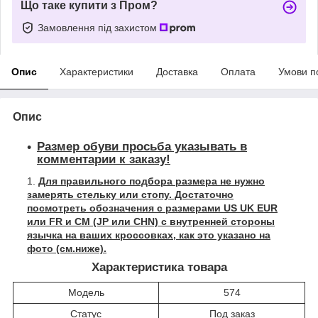
Що таке купити з Пром?
Замовлення під захистом
Опис
Характеристики
Доставка
Оплата
Умови п
Опис
Размер обуви просьба указывать в
комментарии к заказу!
Для правильного подбора размера не нужно
замерять стельку или стопу. Достаточно
посмотреть обозначения с размерами US UK EUR
или FR и СМ (JP или CHN) с внутренней стороны
язычка на ваших кроссовках, как это указано на
фото (см.ниже).
Характеристика товара
Модель
574
Статус
Под заказ