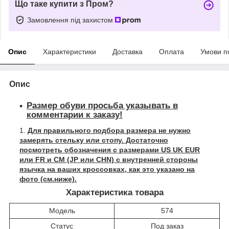
Що таке купити з Пром?
Замовлення під захистом
Опис
Характеристики
Доставка
Оплата
Умови п
Опис
Размер обуви просьба указывать в
комментарии к заказу!
Для правильного подбора размера не нужно
замерять стельку или стопу. Достаточно
посмотреть обозначения с размерами US UK EUR
или FR и СМ (JP или CHN) с внутренней стороны
язычка на ваших кроссовках, как это указано на
фото (см.ниже).
Характеристика товара
Модель
574
Статус
Под заказ