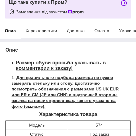
Що таке купити з Пром?
Замовлення під захистом
Опис
Характеристики
Доставка
Оплата
Умови п
Опис
Размер обуви просьба указывать в
комментарии к заказу!
Для правильного подбора размера не нужно
замерять стельку или стопу. Достаточно
посмотреть обозначения с размерами US UK EUR
или FR и СМ (JP или CHN) с внутренней стороны
язычка на ваших кроссовках, как это указано на
фото (см.ниже).
Характеристика товара
Модель
574
Статус
Под заказ