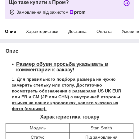
Що таке купити з Пром?
Замовлення під захистом
Опис
Характеристики
Доставка
Оплата
Умови п
Опис
Размер обуви просьба указывать в
комментарии к заказу!
Для правильного подбора размера не нужно
замерять стельку или стопу. Достаточно
посмотреть обозначения с размерами US UK EUR
или FR и СМ (JP или CHN) с внутренней стороны
язычка на ваших кроссовках, как это указано на
фото (см.ниже).
Характеристика товару
Модель
Stan Smith
Статус
Під замовлення