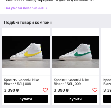
Повернення товару впродовж 14 днів за домовленістю
Всі умови повернення
Подібні товари компанії
Кросівки чоловічі Nike
Кросівки чоловічі Nike
Крос
Blazer / БЛЦ-008
Blazer / БЛЦ-009
Blaz
3 390
3 390
3 3
₴
₴
Купити
Купити