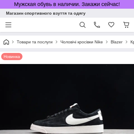
Мужская обувь в наличии. Закажи сейчас!
Магазин спортивного взуття та одягу
Товари та послуги
Чоловічі кросівки Nike
Blazer
К
Новинка