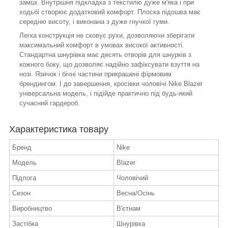
замші. Внутрішня підкладка з текстилю дуже м'яка і при
ходьбі створює додатковий комфорт. Плоска підошва має
середню висоту, і виконана з дуже гнучкої гуми.
Легка конструкція не сковує рухи, дозволяючи зберігати
максимальний комфорт в умовах високої активності.
Стандартна шнурівка має десять отворів для шнурків з
кожного боку, що дозволяє надійно зафіксувати взуття на
нозі. Язичок і бічні частини прикрашені фірмовим
брендингом. І до завершення, кросівки чоловічі Nike Blazer
універсальна модель, і підійде практично під будь-який
сучасний гардероб.
Характеристика товару
Бренд
Nike
Модель
Blazer
Підлога
Чоловічий
Сезон
Весна/Осінь
Виробництво
В'єтнам
Застібка
Шнурівка