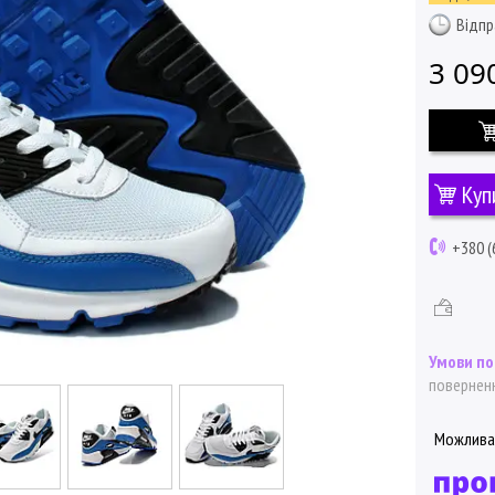
Відпр
3 09
Куп
+380 (
поверненн