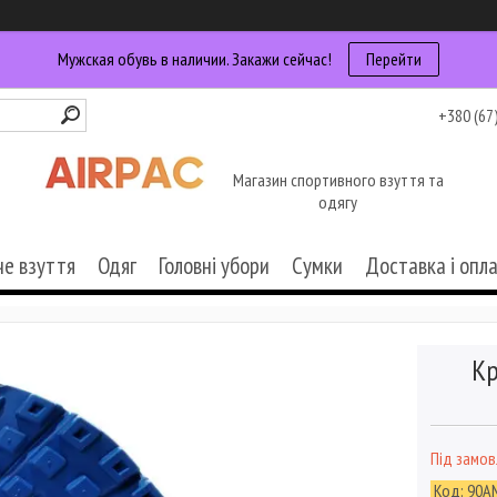
Мужская обувь в наличии. Закажи сейчас!
Перейти
+380 (67
Магазин спортивного взуття та
одягу
че взуття
Одяг
Головні убори
Сумки
Доставка і опл
Кр
Під замо
Код:
90A