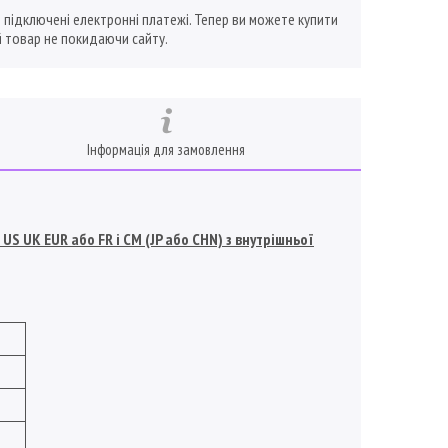
ї підключені електронні платежі. Тепер ви можете купити
 товар не покидаючи сайту.
Інформація для замовлення
S UK EUR або FR і СМ (JP або CHN) з внутрішньої