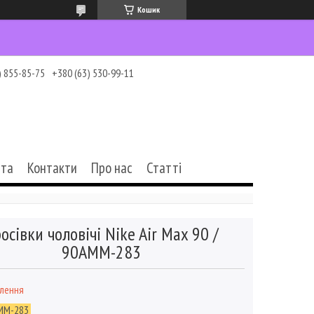
Кошик
) 855-85-75
+380 (63) 530-99-11
ата
Контакти
Про нас
Статті
осівки чоловічі Nike Air Max 90 /
90AMM-283
влення
MM-283