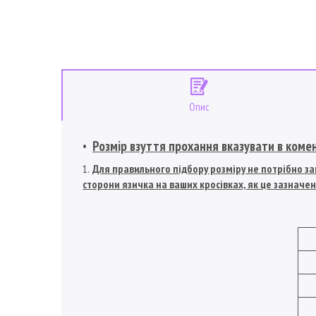
Опис
Розмір взуття прохання вказувати в коме
Для правильного підбору розміру не потрібно зам
сторони язичка на ваших кросівках, як це зазначен