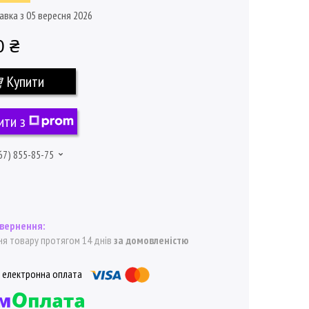
авка з 05 вересня 2026
0 ₴
Купити
ити з
67) 855-85-75
я товару протягом 14 днів
за домовленістю