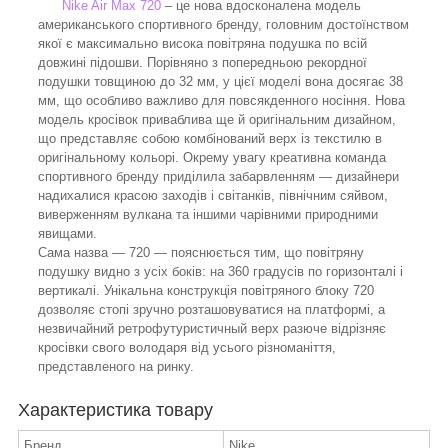
Nike Air Max 720
– це нова вдосконалена модель
американського спортивного бренду, головним достоїнством
якої є максимально висока повітряна подушка по всій
довжині підошви. Порівняно з попередньою рекордної
подушки товщиною до 32 мм, у цієї моделі вона досягає 38
мм, що особливо важливо для повсякденного носіння. Нова
модель кросівок приваблива ще й оригінальним дизайном,
що представляє собою комбінований верх із текстилю в
оригінальному кольорі. Окрему увагу креативна команда
спортивного бренду приділила забарвленням — дизайнери
надихалися красою заходів і світанків, північним сяйвом,
виверженням вулкана та іншими чарівними природними
явищами.
Сама назва — 720 — пояснюється тим, що повітряну
подушку видно з усіх боків: на 360 градусів по горизонталі і
вертикалі. Унікальна конструкція повітряного блоку 720
дозволяє стопі зручно розташовуватися на платформі, а
незвичайний ретрофутуристичный верх разюче відрізняє
кросівки свого володаря від усього різноманіття,
представленого на ринку.
Характеристика товару
Бренд
Nike