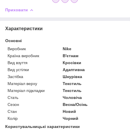
Приховати
Характеристики
Основні
Виробник
Nike
Країна виробник
В'єтнам
Вид взуття
Кросівки
Вид устілки
Адаптивна
Застібка
Шнурівка
Матеріал верху
Текстиль
Матеріал підкладки
Текстиль
Стать
Чоловіча
Сезон
Весна/Осінь
Стан
Новий
Колір
Чорний
Користувальницькі характеристики