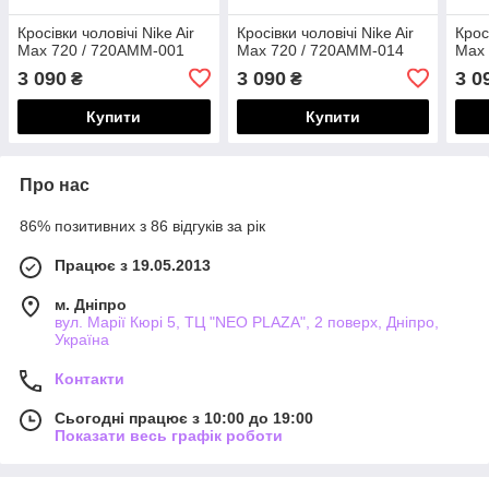
Кросівки чоловічі Nike Air
Кросівки чоловічі Nike Air
Крос
Max 720 / 720AMM-001
Max 720 / 720AMM-014
Max 
3 090
3 090
3 0
₴
₴
Купити
Купити
Про нас
86% позитивних з 86 відгуків за рік
Працює з 19.05.2013
м. Дніпро
вул. Марії Кюрі 5, ТЦ "NEO PLAZA", 2 поверх, Дніпро,
Україна
Контакти
Сьогодні працює з 10:00 до 19:00
Показати весь графік роботи