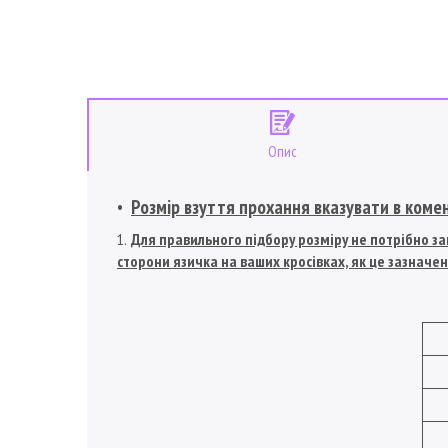
Опис
Розмір взуття прохання вказувати в коме
Для правильного підбору розміру не потрібно зам
сторони язичка на ваших кросівках, як це зазначен