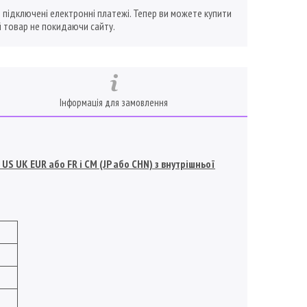
ї підключені електронні платежі. Тепер ви можете купити
 товар не покидаючи сайту.
Інформація для замовлення
S UK EUR або FR і СМ (JP або CHN) з внутрішньої