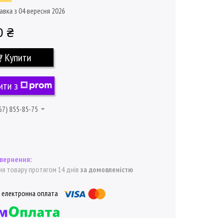
авка з 04 вересня 2026
0 ₴
Купити
ити з
67) 855-85-75
я товару протягом 14 днів
за домовленістю