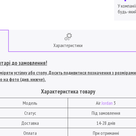
У компані
будь-який
Характеристики
нтарі до замовлення!
іряти устілку або стопу. Досить подивитися позначення з розмірами U
о на фото (див. нижче).
Характеристика товару
Модель
Air
Jordan
3
Статус
Під замовлення
Доставка
14-28 днів
Оплата
При отриманні