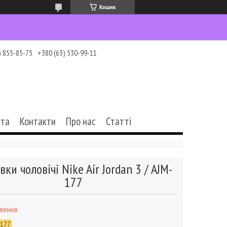
Кошик
) 855-85-75
+380 (63) 530-99-11
ата
Контакти
Про нас
Статті
вки чоловічі Nike Air Jordan 3 / AJM-
177
влення
-177