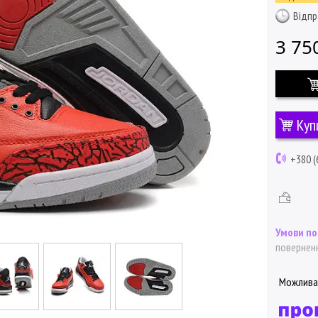
Відпр
3 75
Куп
+380 (
поверненн