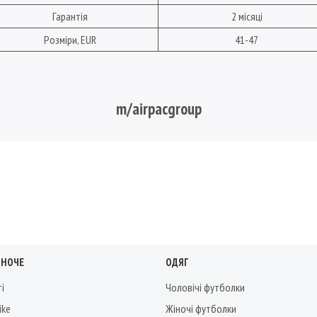
Гарантія
2 місяці
Розміри, EUR
41-47
m/airpacgroup
ІНОЧЕ
ОДЯГ
ті
Чоловічі футболки
ike
Жіночі футболки