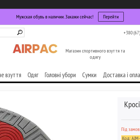
Мужская обувь в наличии. Закажи сейчас!
Перейти
+380 (67
Магазин спортивного взуття та
одягу
че взуття
Одяг
Головні убори
Сумки
Доставка і опл
Кросі
Під замо
Код:
AJM