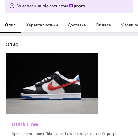
Замовлення під захистом
Опис
Характеристики
Доставка
Оплата
Умови п
Опис
Dunk Low
Кросівки чоловічі Nike Dunk Low поєднують в собі ретро-