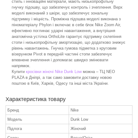
стиль і інноваційні матеріали, мають низькопрофільну
гнучку підошву, що забезпечує контроль і зчеплення. Верх
моделі виконаний з шкіри, що забезпечує зональну
підтримку і міцність. Проміжна підошва моделі виконана з
піноматеріалу Phylon і включає в себе блок Nike Zoom Air,
ефективно поглинає ударні навантаження, а внутрішня
анатомічна устілка OrthoLite гарантує підтримку склепіння
стопи і низькопрофільну амортизацію, що додатково знижує
рівень навантажень. Гнучка гумова підметка з круговим
візерунком Pivot в передній частині стопи забезпечує
впевнене зчеплення і допомагає швидко змінювати
напрямок.
Купити
кросівки жіночі Nike Dunk Low
можна – ТЦ NEO
PLAZA в Дніпрі, а так само замовити доставку новою
поштою в Київ, Харків, Одесу та інші міста України.
Характеристика товару
Бренд
Nike
Модель
Dunk Low
Підлога
Жіночий
Сезон
Весна/Осінь