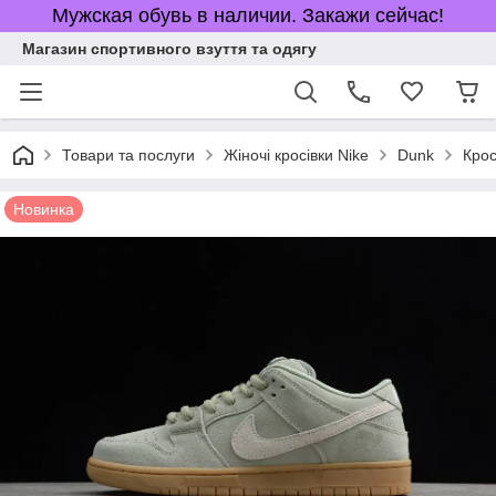
Мужская обувь в наличии. Закажи сейчас!
Магазин спортивного взуття та одягу
Товари та послуги
Жіночі кросівки Nike
Dunk
Крос
Новинка