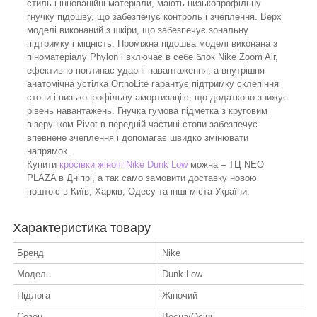
стиль і інноваційні матеріали, мають низькопрофільну
гнучку підошву, що забезпечує контроль і зчеплення. Верх
моделі виконаний з шкіри, що забезпечує зональну
підтримку і міцність. Проміжна підошва моделі виконана з
піноматеріалу Phylon і включає в себе блок Nike Zoom Air,
ефективно поглинає ударні навантаження, а внутрішня
анатомічна устілка OrthoLite гарантує підтримку склепіння
стопи і низькопрофільну амортизацію, що додатково знижує
рівень навантажень. Гнучка гумова підметка з круговим
візерунком Pivot в передній частині стопи забезпечує
впевнене зчеплення і допомагає швидко змінювати
напрямок.
Купити
кросівки жіночі Nike Dunk Low
можна – ТЦ NEO
PLAZA в Дніпрі, а так само замовити доставку новою
поштою в Київ, Харків, Одесу та інші міста України.
Характеристика товару
Бренд
Nike
Модель
Dunk Low
Підлога
Жіночий
Сезон
Весна/Осінь