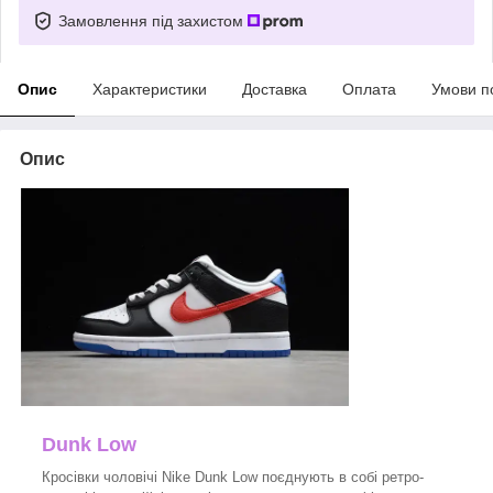
Замовлення під захистом
Опис
Характеристики
Доставка
Оплата
Умови п
Опис
Dunk Low
Кросівки чоловічі Nike Dunk Low поєднують в собі ретро-