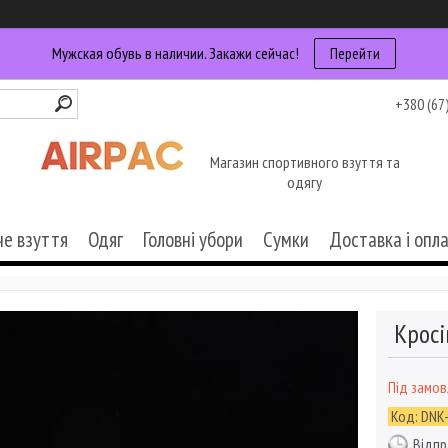
Мужская обувь в наличии. Закажи сейчас!
Перейти
+380 (67
Магазин спортивного взуття та
одягу
че взуття
Одяг
Головні убори
Сумки
Доставка і опл
Кросі
Під замо
Код:
DNK
Відпр