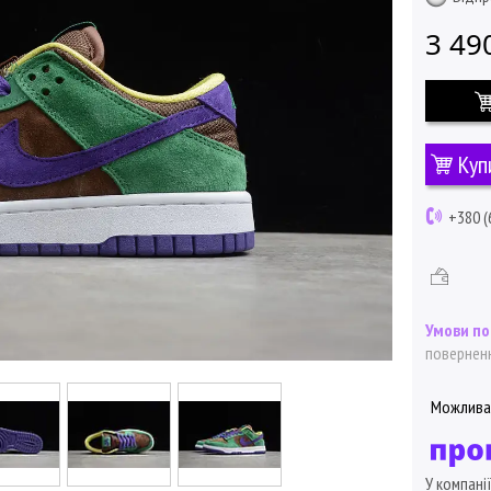
3 49
Куп
+380 (
поверненн
У компані