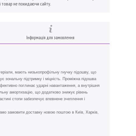
 товар не покидаючи сайту.
Інформація для замовлення
атеріали, мають низькопрофільну гнучку підошву, що
ує зональну підтримку і міцність. Проміжна підошва
 ефективно поглинає ударні навантаження, а внутрішня
фільну амортизацію, що додатково знижує рівень
частині стопи забезпечує впевнене зчеплення і
амо замовити доставку новою поштою в Київ, Харків,