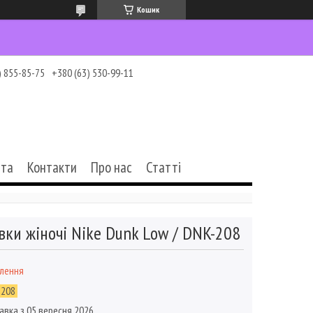
Кошик
) 855-85-75
+380 (63) 530-99-11
ата
Контакти
Про нас
Статті
вки жіночі Nike Dunk Low / DNK-208
влення
-208
авка з 05 вересня 2026