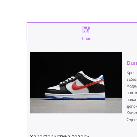
Опис
Dun
Кросі
забез
модел
анато
наван
допом
Купи
Одесу
Характеристика товару