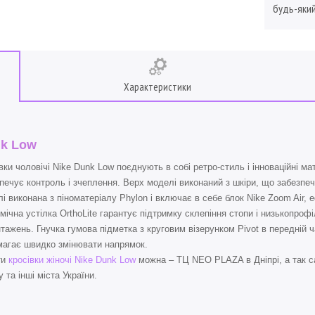
будь-який
Характеристики
k Low
вки чоловічі Nike Dunk Low поєднують в собі ретро-стиль і інноваційні м
печує контроль і зчеплення. Верх моделі виконаний з шкіри, що забезпеч
і виконана з піноматеріалу Phylon і включає в себе блок Nike Zoom Air,
мічна устілка OrthoLite гарантує підтримку склепіння стопи і низькопро
тажень. Гнучка гумова підметка з круговим візерунком Pivot в передній 
агає швидко змінювати напрямок.
ти
кросівки жіночі Nike Dunk Low
можна – ТЦ NEO PLAZA в Дніпрі, а так с
 та інші міста України.