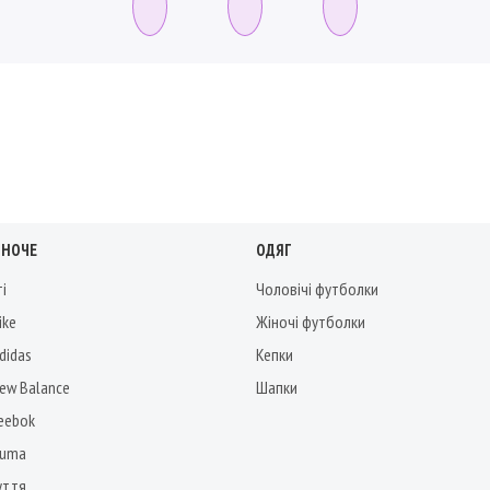
ІНОЧЕ
ОДЯГ
ті
Чоловічі футболки
ike
Жіночі футболки
didas
Кепки
New Balance
Шапки
Reebok
Puma
уття